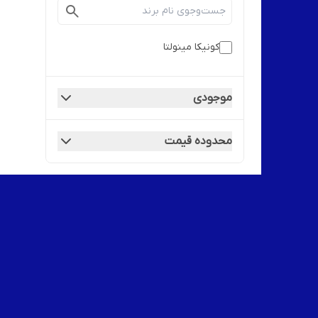
کونیکا مینولتا
موجودی
محدوده قیمت