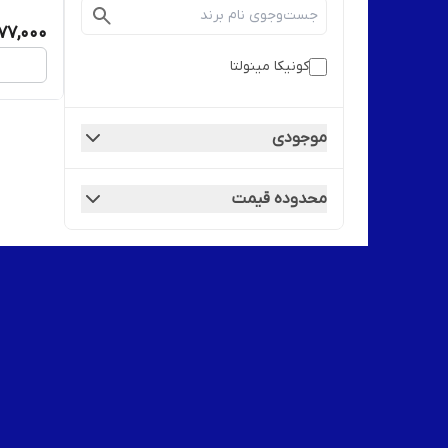
77,000
کونیکا مینولتا
موجودی
محدوده قیمت