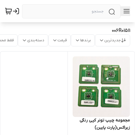
006R01511
جدیدترین
برندها
قیمت
دسته‌بندی
فقط محص
مجموعه چیپ تونر کپی رنگی
زیراکس(پارت پایین)