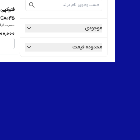
C8045 _ استوک
1,800,000
موجودی
200,000
محدوده قیمت