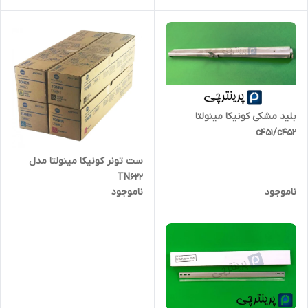
بلید مشکی کونیکا مینولتا
c451/c452
ست تونر کونیکا مینولتا مدل
TN622
ناموجود
ناموجود