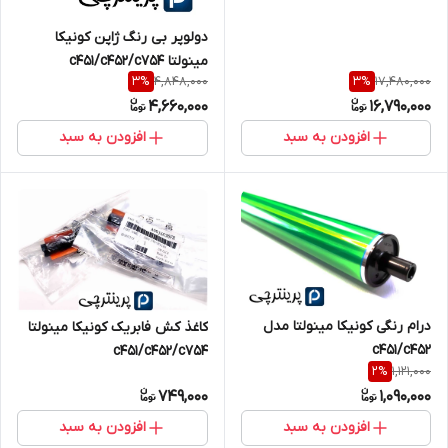
دولوپر بی رنگ ژاپن کونیکا
مینولتا c451/c452/c754
4,848,000
17,480,000
3
%
3
%
4,660,000
16,790,000
افزودن به سبد
افزودن به سبد
درام رنگی کونیکا مینولتا مدل
کاغذ کش فابریک کونیکا مینولتا
c451/c452
c451/c452/c754
1,121,000
2
%
749,000
1,090,000
افزودن به سبد
افزودن به سبد