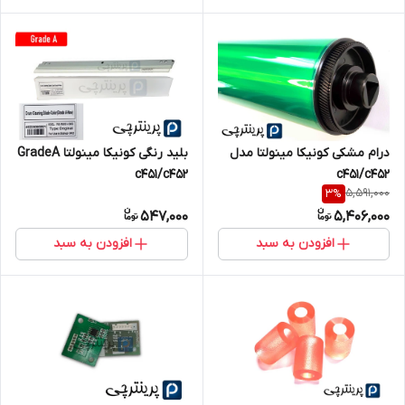
درام مشکی کونیکا مینولتا مدل
بلید رنگی کونیکا مینولتا GradeA
c451/c452
c451/c452
5,591,000
3
%
547,000
5,406,000
افزودن به سبد
افزودن به سبد