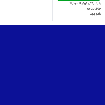
بلید رنگی کونیکا مینولتا
c451/c452
ناموجود