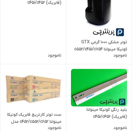
(فابریک) c451/c452
تونر مشکی 1000 گرمی GTX
کونیکا مینولتا c552/c451/c754
ناموجود
ناموجود
بلید رنگی کونیکا مینولتا
ست تونر کارتریج فابریک کونیکا
(فابریک) c451/c452
مینولتا c452/c552/c652 مدل
ناموجود
ناموجود
TN613