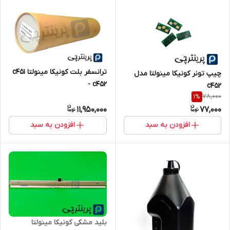
ترانسفر بلت کونیکا مینولتا c451
چیپ تونر کونیکا مینولتا مدل
- c452
c452
78,000
1
%
11,950,000
77,000
افزودن به سبد
افزودن به سبد
بلید مشکی کونیکا مینولتا