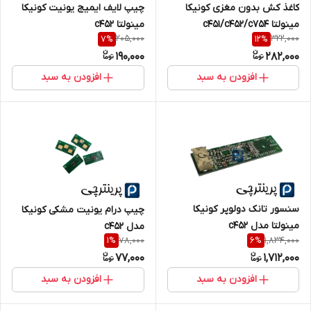
کاغذ کش بدون مغزی کونیکا
چیپ لایف ایمیج یونیت کونیکا
مینولتا c451/c452/c754
مینولتا c452
205,000
322,000
7
%
12
%
190,000
282,000
افزودن به سبد
افزودن به سبد
سنسور تانک دولوپر کونیکا
چیپ درام یونیت مشکی کونیکا
مینولتا مدل c452
مدل c452
78,000
1,834,000
1
%
6
%
77,000
1,712,000
افزودن به سبد
افزودن به سبد