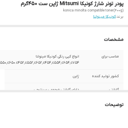
پودر تونر شارژ کونیکا Mitsumi ژاپن ست ۴۵۰گرم
konica minolta compatible toner(400g)
برند:
کونیکا مینولتا
مشخصات
مناسب برای
انواع کپی رنگی کونیکا مینولتا
c550,c650.c452,c552,c652,c454,c554,c654,c754
کشور تولید کننده
ژاپن
گارانتی
دارای گارانتی مرجوعی پرینترچی
بسته بندی
ایران
توضیحات