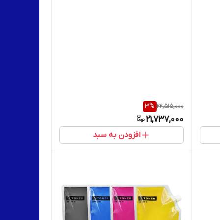
3
%
22,515,000
21,737,000
افزودن به سبد