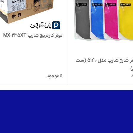
تونر کارتریج شارپ MX-235XT
پودر تونر شارژ شارپ مدل ۵۱۴۰ (ست
ناموجود