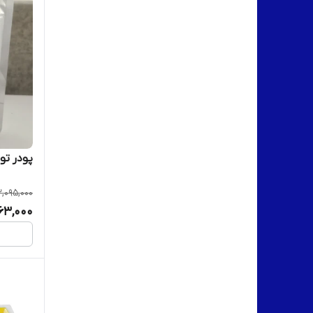
پودر تون
2,095,000
863,000