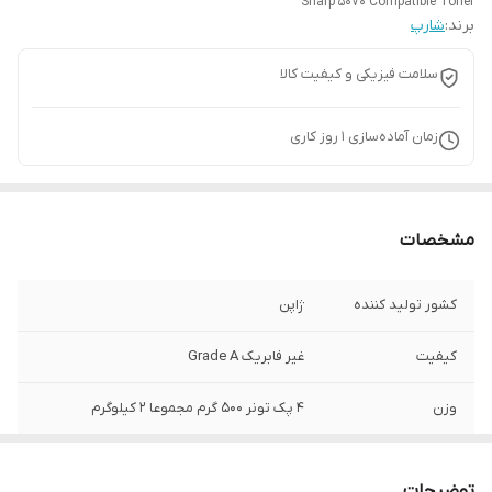
Sharp 5070 Compatible Toner
برند:
شارپ
سلامت فیزیکی و کیفیت کالا
زمان آماده‌سازی
1
روز کاری
مشخصات
کشور تولید کننده
ژاپن
کیفیت
غیر فابریک Grade A
وزن
۴ پک تونر ۵۰۰ گرم مجموعا ۲ کیلوگرم
بسته بندی
اسپتیک(ساندیسی)
توضیحات