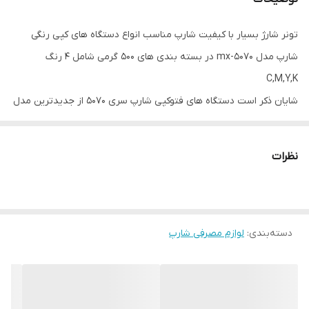
مناسب برای
دستگاه های فتوکپی رنگی شارپ مدل های
,5070,5071,3070,4070,3071,4071,3050,3060
تونر شارژ بسیار با کیفیت شارپ مناسب انواع دستگاه های کپی رنگی
شارپ مدل mx-5070 در بسته بندی های ۵۰۰ گرمی شامل ۴ رنگ
C,M,Y,K
شایان ذکر است دستگاه های فتوکپی شارپ سری ۵۰۷۰ از جدیدترین مدل
های شارپ رنگی موجود در بازار کشور است که با تونر شارژهای شارپ
رنگی رایج در بازار سازگاری نداشته و لزوما میبایست از پودر تونر شارژ
نظرات
مخصوص این مدل دستگاه استفاده شود.
این کالا دارای ضمانت مرجوعی بدون قید و شرط در صورت عدم رضایت
شما مشتریان گرانقدر می باشد.
دسته‌بندی
:
لوازم مصرفی شارپ