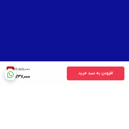
22,515,000
3
%
افزودن به سبد خرید
21,737,000
برگشت به بالا