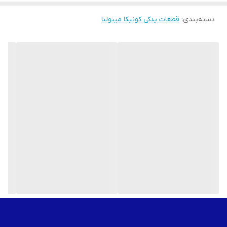
کنید.
مدل های C452 و C552 هم استفاده کرد.
برای خرید برد آی اچ کونیکا مینولتا مدل های C452 و C552
اینجا
کلیک
دسته‌بندی
:
قطعات یدکی کونیکا مینولتا
کنید.