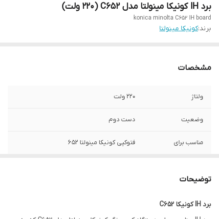
برد IH کونیکا مینولتا مدل C652 (220 ولت)
konica minolta C652 IH board
برند:
کونیکا مینولتا
مشخصات
ولتاژ
220 ولت
وضعیت
دست دوم
مناسب برای
فتوکپی کونیکا مینولتا 652
کیفیت
فابریک
توضیحات
برد IH کونیکا C652