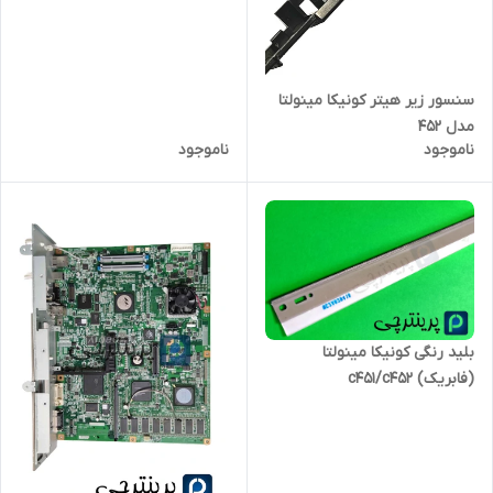
سنسور زیر هیتر کونیکا مینولتا
مدل 452
ناموجود
ناموجود
بلید رنگی کونیکا مینولتا
(فابریک) c451/c452