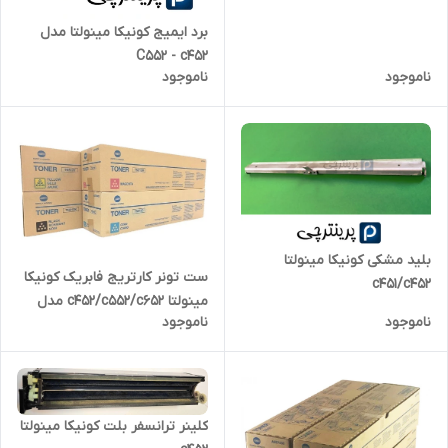
برد ایمیج کونیکا مینولتا مدل
C552 - c452
ناموجود
ناموجود
بلید مشکی کونیکا مینولتا
ست تونر کارتریج فابریک کونیکا
c451/c452
مینولتا c452/c552/c652 مدل
ناموجود
ناموجود
TN613
کلینر ترانسفر بلت کونیکا مینولتا