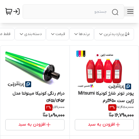
پربازدیدترین
برندها
قیمت
دسته‌بندی
فقط م
پودر تونر شارژ کونیکا Mitsumi
درام رنگی کونیکا مینولتا مدل
ژاپن ست ۴۵۰گرم
c451/c452
1,121,000
17,480,000
2
%
3
%
1,090,000
16,790,000
افزودن به سبد
افزودن به سبد