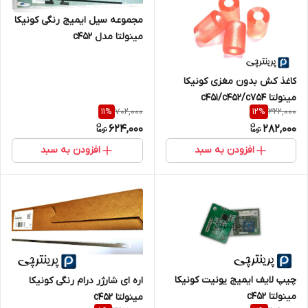
مجموعه سیل ایمیج رنگی کونیکا
مینولتا مدل c452
کاغذ کش بدون مغزی کونیکا
مینولتا c451/c452/c754
702,000
322,000
11
%
12
%
624,000
282,000
افزودن به سبد
افزودن به سبد
چیپ لایف ایمیج یونیت کونیکا
اره ای شارژر درام رنگی کونیکا
مینولتا c452
مینولتا c452