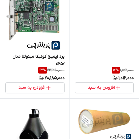
برد ایمیج کونیکا مینولتا مدل
c652
23,290,000
1,152,000
13
%
12
%
20,185,000
1,012,000
افزودن به سبد
افزودن به سبد