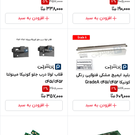
357,000
205,000
5
%
7
%
338,000
190,000
افزودن به سبد
افزودن به سبد
قلاب لولا درب جلو کونیکا مینولتا
بلید ایمیج مشکی فتوکپی رنگی
c451/c452
کونیکا GradeA c451/c452
368,000
624,000
2
%
2
%
357,000
609,000
افزودن به سبد
افزودن به سبد