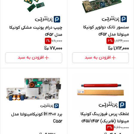
سنسور تانک دولوپر کونیکا
چیپ درام یونیت مشکی کونیکا
مینولتا مدل c452
مدل c452
78,000
1,834,000
1
%
6
%
77,000
1,712,000
افزودن به سبد
افزودن به سبد
غلطک پرس فیوزینگ کونیکا
برد IH 220v کونیکامینولتا مدل
مینولتا (فابریک) c451/c452
C552
4,660,000
3
%