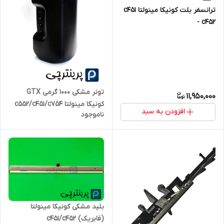
ترانسفر بلت کونیکا مینولتا c451
- c452
تونر مشکی 1000 گرمی GTX
11,950,000
کونیکا مینولتا c552/c451/c754
افزودن به سبد
ناموجود
بلید مشکی کونیکا مینولتا
(فابریک) c451/c452