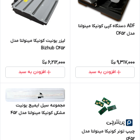
ADF دستگاه کپی کونیکا مینولتا
مدل C452
لیزر یونیت کونیکا مینولتا مدل
Bizhub C452
6,212,000
9,317,000
افزودن به سبد
افزودن به سبد
مجموعه سیل ایمیج یونیت
مشکی کونیکا مینولتا مدل 452
چیپ تونر کونیکا مینولتا مدل
c452