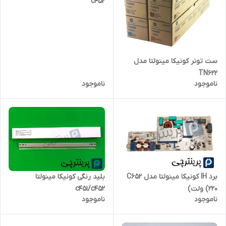
c452
ست تونر کونیکا مینولتا مدل
TN622
ناموجود
ناموجود
برد IH کونیکا مینولتا مدل C652
بلید رنگی کونیکا مینولتا
(220 ولت)
c451/c452
ناموجود
ناموجود