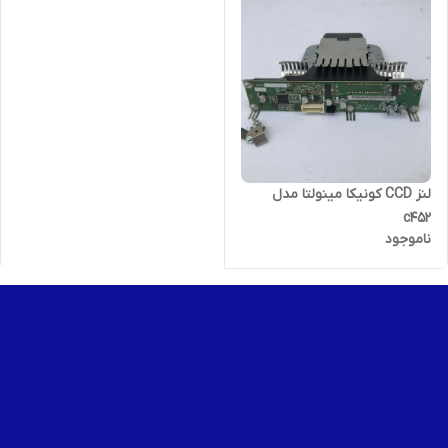
لنز CCD کونیکا مینولتا مدل
c452
ناموجود