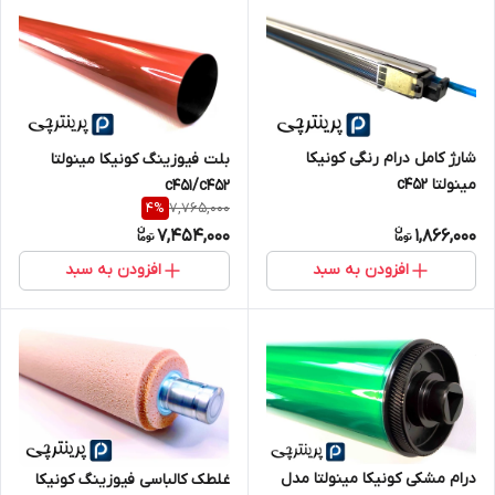
شارژ کامل درام رنگی کونیکا
بلت فیوزینگ کونیکا مینولتا
مینولتا c452
c451/c452
7,765,000
4
%
7,454,000
1,866,000
افزودن به سبد
افزودن به سبد
درام مشکی کونیکا مینولتا مدل
غلطک کالباسی فیوزینگ کونیکا