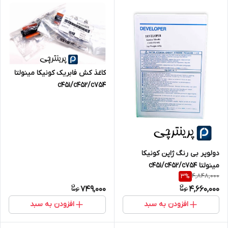
کاغذ کش فابریک کونیکا مینولتا
c451/c452/c754
دولوپر بی رنگ ژاپن کونیکا
مینولتا c451/c452/c754
4,848,000
3
%
749,000
4,660,000
افزودن به سبد
افزودن به سبد