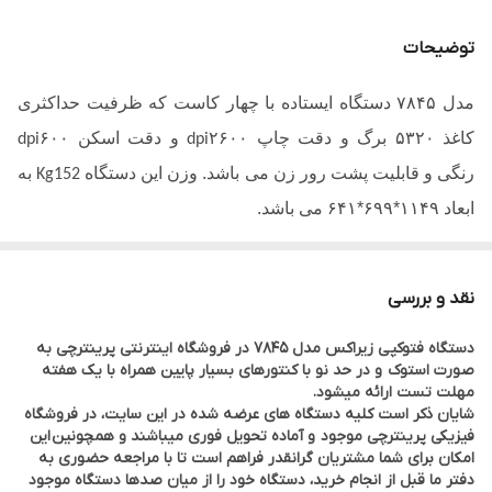
دقت اسکن
dpi 600×600
توضیحات
سرعت چاپ سیاه و
45 برگ در دقیقه
مدل ۷۸۴۵ دستگاه ایستاده با چهار کاست که ظرفیت حداکثری
سفید
کاغذ ۵۳۲۰ برگ و دقت چاپ ۲۶۰۰
و دقت اسکن ۶۰۰
dpi
dpi
ظرفیت هارد دیسک
250 گیگابایت
رنگی و قابلیت پشت رور زن می باشد. وزن این دستگاه
به
Kg152
ابعاد ۱۱۴۹*۶۹۹*۶۴۱ می باشد.
وضعیت دستگاه
استوک وارداتی
زیراکس 7845 قابلیت های کپی،پرینت سیاه و سفید و رنگی در
مناسب برای
شرکتها، دفاتر فنی،مراکز درمانی و مدارس
سایز
و
را داراست. این دستگاه کاملا مناسب برای حجم
4
A
A3
نقد و بررسی
انواع فایل های قابل
TXT ، PDF ، JPEG ، TIFF ، XPS
کاری بالا می باشد. دستگاه کپی استوک 7845 در هر دو حالت یک
اسکن
دستگاه فتوکپی زیراکس مدل 7845 در فروشگاه اینترنتی پرینترچی به
رو ، دو رو در سایز
و
قادر به کپی و همچنین تهیه اسکن
A4
A3
صورت استوک و در حد نو با کنتورهای بسیار پایین همراه با یک هفته
مهلت تست ارائه میشود.
رنگی از اسناد می باشد. با خرید دستگاه کپی 7845 زیراکس از
شایان ذکر است کلیه دستگاه های عرضه شده در این سایت، در فروشگاه
امکانات سه دستگاه مجزا (کپی-اسکن-پرینت) به صورت یکجا
فیزیکی پرینترچی موجود و آماده تحویل فوری میباشند و همچونین
این
امکان برای شما مشتریان گرانقدر فراهم است تا با مراجعه حضوری به
بهره مند خواهید شد.
دفتر ما قبل از انجام خرید، دستگاه خود را از میان صدها دستگاه موجود