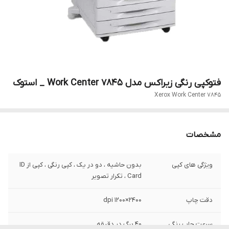
فتوکپی رنگی زیراکس مدل Work Center 7845 _ استوک
Xerox Work Center 7845
مشخصات
ویژگی های کپی
بدون حاشیه ، دو در یک ، کپی رنگی ، کپی از ID
Card ، تکرار تصویر
دقت چاپ
dpi ۱۲۰۰×۲۴۰۰
سرعت چاپ رنگی
40 برگ در دقیقه