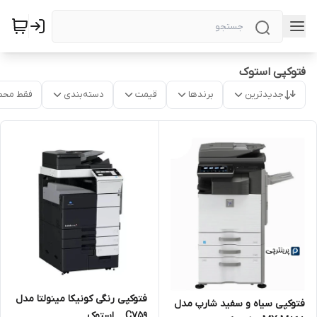
فتوکپی استوک
جدیدترین
برندها
قیمت
دسته‌بندی
فقط محص
فتوکپی رنگی کونیکا مینولتا مدل
فتوکپی سیاه و سفید شارپ مدل
C759 _ استوک