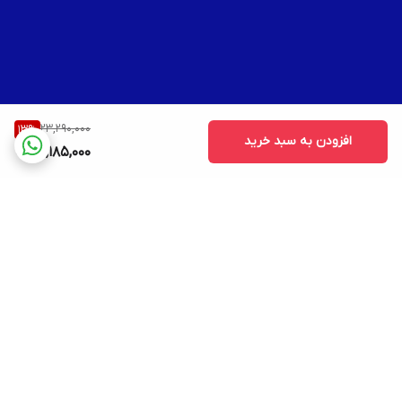
23,290,000
13
%
افزودن به سبد خرید
20,185,000
برگشت به بالا