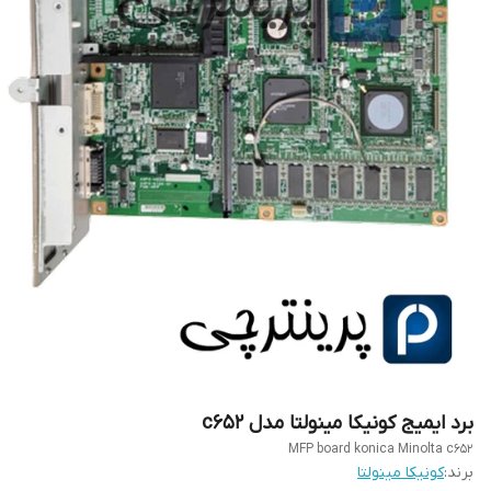
برد ایمیج کونیکا مینولتا مدل c652
MFP board konica Minolta c652
برند:
کونیکا مینولتا