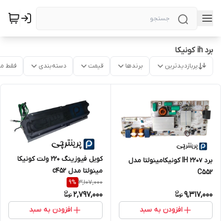
برد ih کونیکا
پربازدیدترین
برندها
قیمت
دسته‌بندی
فقط م
کویل فیوزینگ ۲۲۰ ولت کونیکا
برد IH 220v کونیکامینولتا مدل
مینولتا مدل c452
C552
3,107,000
9
%
2,797,000
9,317,000
افزودن به سبد
افزودن به سبد