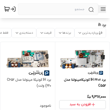
برد ih
پربازدیدترین
برندها
قیمت
دسته‌بندی
فقط م
برد IH 220v کونیکامینولتا مدل
برد IH کونیکا مینولتا مدل C652
C552
(220 ولت)
9,317,000
افزودن به سبد
ناموجود