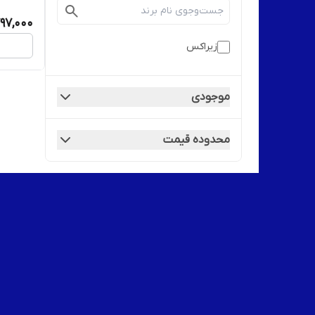
797,000
زیراکس
موجودی
محدوده قیمت