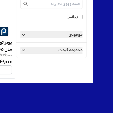
زیراکس
موجودی
پودر تو
مدل 5845, 5855, 5875
محدوده قیمت
5,126,000
49,000