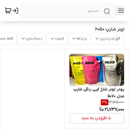
تونر شارپ ۶۰۵۰
جدیدترین
برندها
قیمت
دسته‌بندی
فقط محص
پودر تونر شارژ کپی رنگی شارپ
مدل ۵۰۷۰
22,515,000
3
%
21,737,000
افزودن به سبد