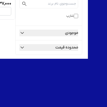
737,000
شارپ
موجودی
محدوده قیمت