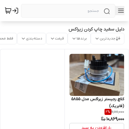
دلیل سفید چاپ کردن زیراکس
جدیدترین
برندها
قیمت
دسته‌بندی
فقط محص
کلاچ رجیستر زیراکس مدل ۵۸۵۵
(فابریک)
11,181,000
2
%
10,869,000
افزودن به سبد