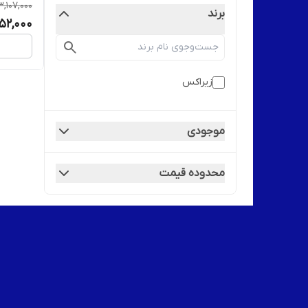
3,107,000
برند
952,000
زیراکس
موجودی
محدوده قیمت