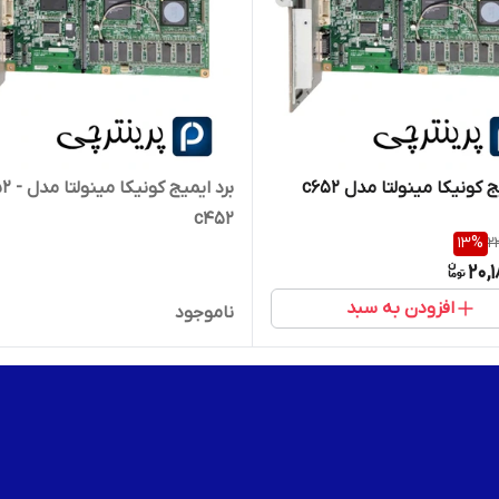
 کونیکا مینولتا مدل c652
برد ایمیج کونیک
c452
13
%
2
20,
افزودن به سبد
ناموجود