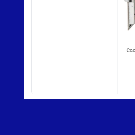
ا مینولتا مدل C552 -