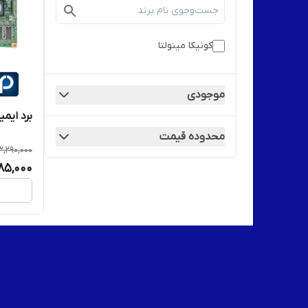
کونیکا مینولتا
موجودی
برد ایمیج
محدوده قیمت
3,290,000
185,000