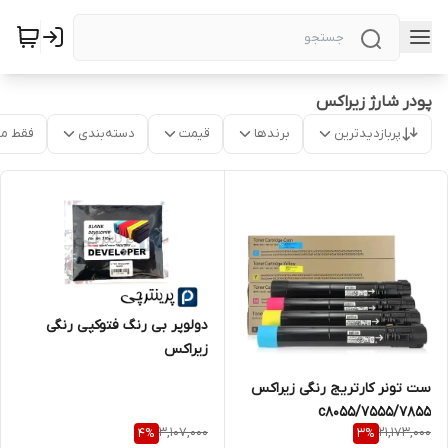
پودر شارژ زیراکس
پربازدیدترین
برندها
قیمت
دسته‌بندی
فقط م
دولوپر بی رنگ فتوکپی رنگی
زیراکس
ست تونر کارتریج رنگی زیراکس
7855/c8055/7555
3,107,000
21,173,000
4
%
3
%