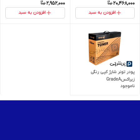
2,952,000
20,468,000
افزودن به سبد
افزودن به سبد
پودر تونر شارژ کپی رنگی
زیراکسGradeA
ناموجود