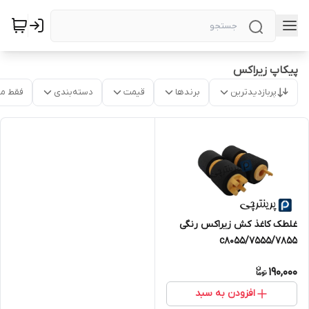
پیکاپ زیراکس
پربازدیدترین
برندها
قیمت
دسته‌بندی
فقط م
غلطک کاغذ کش زیراکس رنگی
7555/7855/c8055
190,000
افزودن به سبد