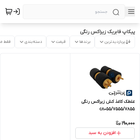
پیکاپ فابریک زیراکس رنگی
پربازدیدترین
برندها
قیمت
دسته‌بندی
فقط م
غلطک کاغذ کش زیراکس رنگی
7555/7855/c8055
190,000
افزودن به سبد