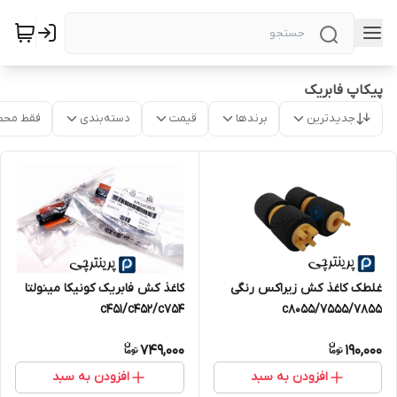
پیکاپ فابریک
جدیدترین
برندها
قیمت
دسته‌بندی
فقط محص
غلطک کاغذ کش زیراکس رنگی
کاغذ کش فابریک کونیکا مینولتا
7555/7855/c8055
c451/c452/c754
749,000
190,000
افزودن به سبد
افزودن به سبد