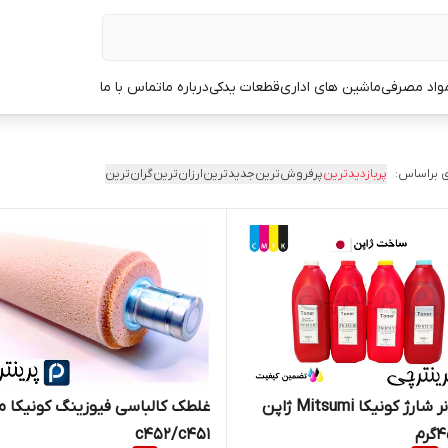
مواد مصرفی
ماشین های اداری
قطعات یدکی
درباره ما
تماس با ما
 براساس:
پربازدیدترین
پرفروش‌ترین
جدیدترین
ارزان‌ترین
گران‌ترین
پودر تونر شارژ کونیکا Mitsumi ژاپن
غلطک کالباسی فیوزینگ کونیکا می
c452/c451