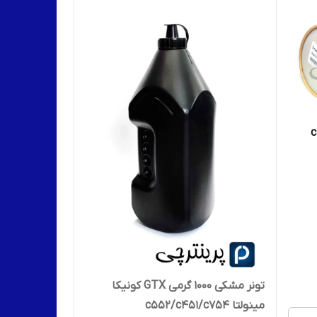
c451 -
تونر مشکی 1000 گرمی GTX کونیکا
مینولتا c552/c451/c754