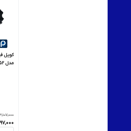
مدل c452
3,107,000
797,000