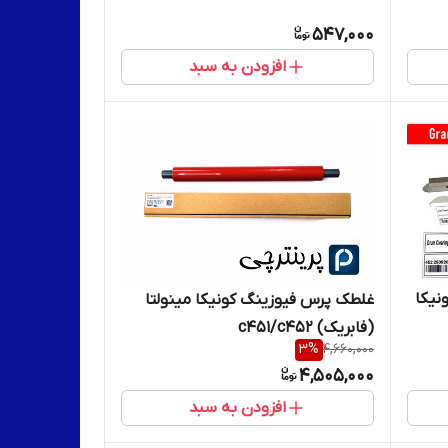
547,000
افزودن به سبد
نیکا
غلطک پرس فیوزینگ کونیکا مینولتا
(فابریک) c451/c452
3
%
4,660,000
4,505,000
افزودن به سبد