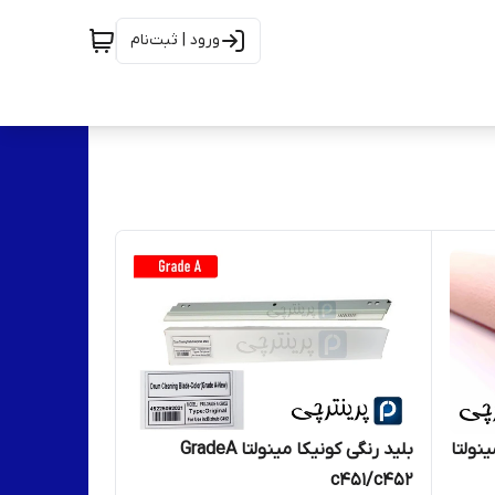
ورود | ثبت‌نام
نولتا
بلید رنگی کونیکا مینولتا GradeA
c451/c452