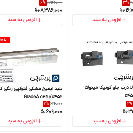
6
%
8,946,000
3
%
1
8,386,000
16,
افزودن به سبد
افزودن به سبد
ا درب جلو کونیکا مینولتا
بلید ایمیج مشکی فتوکپی رنگی کو
c45
GradeA c451/c452
2
%
624,000
2
%
609,000
3
افزودن به سبد
افزودن به سبد