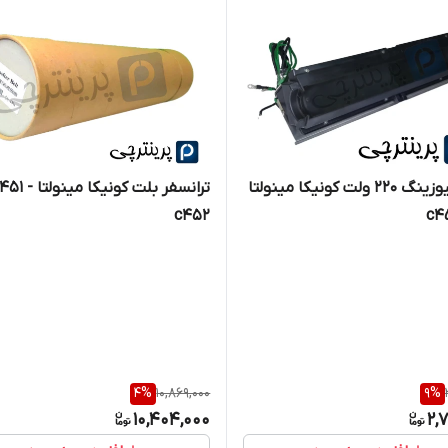
کویل فیوزینگ ۲۲۰ ولت کونیکا مینولتا
ترانسفر بلت کونیکا مینولتا 
c452
4
%
10,869,000
9
%
10,404,000
2,