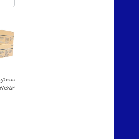
ست تونر
/c552/c652