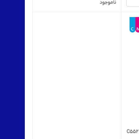
ناموجود
فتوکپی رنگی کونیکا مینولتا مدل C552