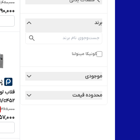
قطعات یدکی
7,480,000
790,000
برند
کونیکا مینولتا
موجودی
قلاب لول
محدوده قیمت
1/c452
368,000
57,000