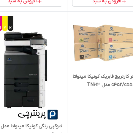
افزودن به سبد
افزودن به سبد
 کارتریج فابریک کونیکا مینولتا
c452 مدل TN613