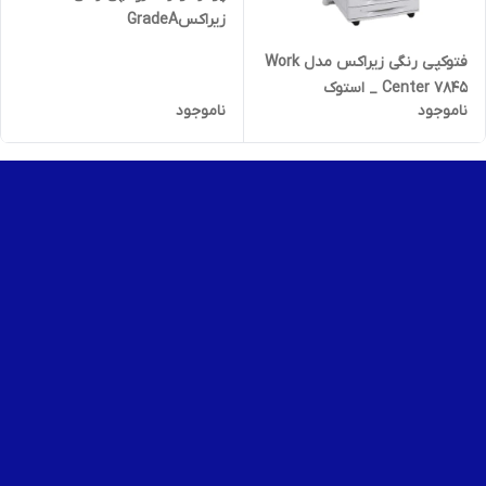
زیراکسGradeA
فتوکپی رنگی زیراکس مدل Work
Center 7845 _ استوک
ناموجود
ناموجود