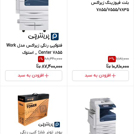
بلت فیوزینگ زیراکس
7855/7555/7835
فتوکپی رنگی زیراکس مدل Work
Center 7855 _ استوک
88,320,000
11,181,000
1
%
3
%
87,400,000
10,810,000
افزودن به سبد
افزودن به سبد
پودر تونر شارژ کپی رنگی