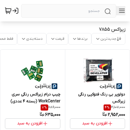
زیراکس 7855
جدیدترین
برندها
قیمت
دسته‌بندی
فقط محص
دولوپر بی رنگ فتوکپی رنگی
چیپ درام زیراکس رنگی سری
زیراکس
WorkCenter (بسته ۴ عددی)
689,000
3,107,000
7
%
4
%
635,000
2,952,000
افزودن به سبد
افزودن به سبد