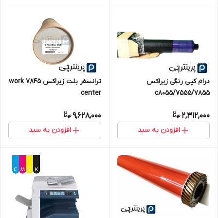
درام کپی رنگی زیراکس
ترانسفر بلت زیراکس ۷۸۴۵ work
7555/7855/c8055
center
9,628,000
2,312,000
افزودن به سبد
افزودن به سبد